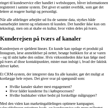
ringet til kundeservice eller handlet i webshoppen, bliver informationen
registreret i samme system. Det giver et samlet overblik, som gør det
lettere at reagere hurtigt og personligt.
Når alle afdelinger arbejder ud fra de samme data, styrkes både
samarbejdet internt og relationen til kunden. Det handler ikke kun om
teknologi, men om at skabe en kultur, hvor viden deles på tværs.
Kunderejsen på tværs af kanaler
Kunderejsen er sjældent lineær. En kunde kan opdage et produkt på
Instagram, læse anmeldelser på nettet, besøge butikken for at se varen
– og til sidst købe den online. Hvis virksomheden ikke kan følge med
på tværs af disse kontaktpunkter, mister man indsigt i, hvad der faktisk
driver købet.
Et CRM-system, der integrerer data fra alle kanaler, gør det muligt at
kortlægge hele rejsen. Det giver svar på spørgsmål som:
Hvilke kanaler skaber mest engagement?
Hvor falder kunderne fra i købsprocessen?
Hvilke budskaber virker bedst på forskellige målgrupper?
Med den viden kan marketingafdelingen optimere kampagner,
salgsafdelingen prioritere leads, og kundeservice yde mere målrettet