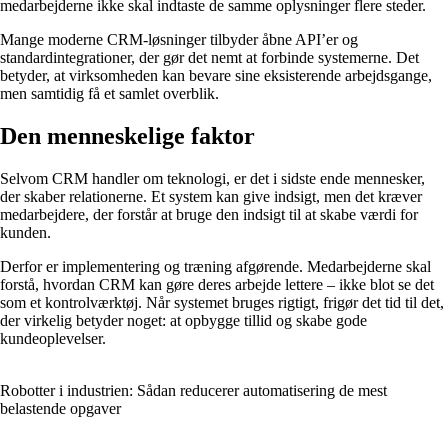
medarbejderne ikke skal indtaste de samme oplysninger flere steder.
Mange moderne CRM-løsninger tilbyder åbne API’er og
standardintegrationer, der gør det nemt at forbinde systemerne. Det
betyder, at virksomheden kan bevare sine eksisterende arbejdsgange,
men samtidig få et samlet overblik.
Den menneskelige faktor
Selvom CRM handler om teknologi, er det i sidste ende mennesker,
der skaber relationerne. Et system kan give indsigt, men det kræver
medarbejdere, der forstår at bruge den indsigt til at skabe værdi for
kunden.
Derfor er implementering og træning afgørende. Medarbejderne skal
forstå, hvordan CRM kan gøre deres arbejde lettere – ikke blot se det
som et kontrolværktøj. Når systemet bruges rigtigt, frigør det tid til det,
der virkelig betyder noget: at opbygge tillid og skabe gode
kundeoplevelser.
Robotter i industrien: Sådan reducerer automatisering de mest
belastende opgaver