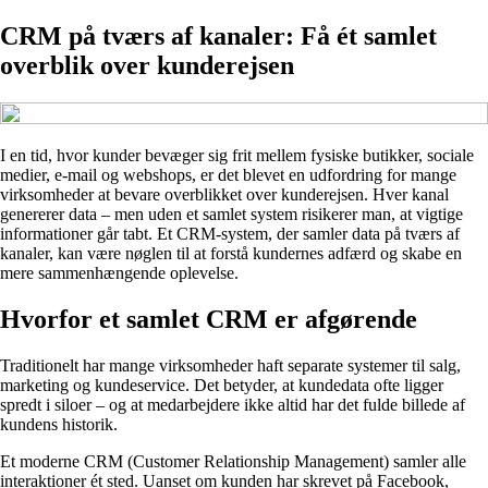
CRM på tværs af kanaler: Få ét samlet
overblik over kunderejsen
I en tid, hvor kunder bevæger sig frit mellem fysiske butikker, sociale
medier, e-mail og webshops, er det blevet en udfordring for mange
virksomheder at bevare overblikket over kunderejsen. Hver kanal
genererer data – men uden et samlet system risikerer man, at vigtige
informationer går tabt. Et CRM-system, der samler data på tværs af
kanaler, kan være nøglen til at forstå kundernes adfærd og skabe en
mere sammenhængende oplevelse.
Hvorfor et samlet CRM er afgørende
Traditionelt har mange virksomheder haft separate systemer til salg,
marketing og kundeservice. Det betyder, at kundedata ofte ligger
spredt i siloer – og at medarbejdere ikke altid har det fulde billede af
kundens historik.
Et moderne CRM (Customer Relationship Management) samler alle
interaktioner ét sted. Uanset om kunden har skrevet på Facebook,