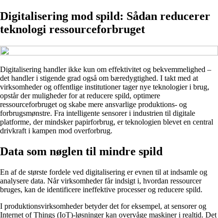
Digitalisering mod spild: Sådan reducerer
teknologi ressourceforbruget
Digitalisering handler ikke kun om effektivitet og bekvemmelighed –
det handler i stigende grad også om bæredygtighed. I takt med at
virksomheder og offentlige institutioner tager nye teknologier i brug,
opstår der muligheder for at reducere spild, optimere
ressourceforbruget og skabe mere ansvarlige produktions- og
forbrugsmønstre. Fra intelligente sensorer i industrien til digitale
platforme, der mindsker papirforbrug, er teknologien blevet en central
drivkraft i kampen mod overforbrug.
Data som nøglen til mindre spild
En af de største fordele ved digitalisering er evnen til at indsamle og
analysere data. Når virksomheder får indsigt i, hvordan ressourcer
bruges, kan de identificere ineffektive processer og reducere spild.
I produktionsvirksomheder betyder det for eksempel, at sensorer og
Internet of Things (IoT)-løsninger kan overvåge maskiner i realtid. Det