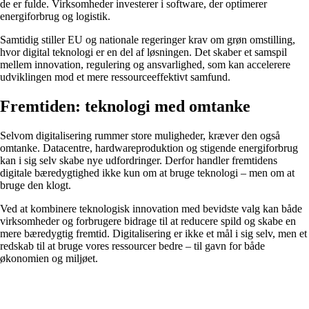
de er fulde. Virksomheder investerer i software, der optimerer
energiforbrug og logistik.
Samtidig stiller EU og nationale regeringer krav om grøn omstilling,
hvor digital teknologi er en del af løsningen. Det skaber et samspil
mellem innovation, regulering og ansvarlighed, som kan accelerere
udviklingen mod et mere ressourceeffektivt samfund.
Fremtiden: teknologi med omtanke
Selvom digitalisering rummer store muligheder, kræver den også
omtanke. Datacentre, hardwareproduktion og stigende energiforbrug
kan i sig selv skabe nye udfordringer. Derfor handler fremtidens
digitale bæredygtighed ikke kun om at bruge teknologi – men om at
bruge den klogt.
Ved at kombinere teknologisk innovation med bevidste valg kan både
virksomheder og forbrugere bidrage til at reducere spild og skabe en
mere bæredygtig fremtid. Digitalisering er ikke et mål i sig selv, men et
redskab til at bruge vores ressourcer bedre – til gavn for både
økonomien og miljøet.