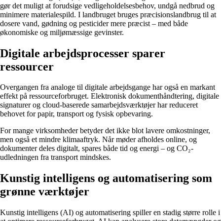
gør det muligt at forudsige vedligeholdelsesbehov, undgå nedbrud og
minimere materialespild. I landbruget bruges præcisionslandbrug til at
dosere vand, gødning og pesticider mere præcist – med både
økonomiske og miljømæssige gevinster.
Digitale arbejdsprocesser sparer
ressourcer
Overgangen fra analoge til digitale arbejdsgange har også en markant
effekt på ressourceforbruget. Elektronisk dokumenthåndtering, digitale
signaturer og cloud-baserede samarbejdsværktøjer har reduceret
behovet for papir, transport og fysisk opbevaring.
For mange virksomheder betyder det ikke blot lavere omkostninger,
men også et mindre klimaaftryk. Når møder afholdes online, og
dokumenter deles digitalt, spares både tid og energi – og CO₂-
udledningen fra transport mindskes.
Kunstig intelligens og automatisering som
grønne værktøjer
Kunstig intelligens (AI) og automatisering spiller en stadig større rolle i