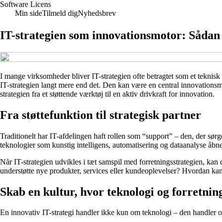
Software Licens
Min side
Tilmeld dig
Nyhedsbrev
IT-strategien som innovationsmotor: Sådan
I mange virksomheder bliver IT-strategien ofte betragtet som et teknisk 
IT-strategien langt mere end det. Den kan være en central innovations
strategien fra et støttende værktøj til en aktiv drivkraft for innovation.
Fra støttefunktion til strategisk partner
Traditionelt har IT-afdelingen haft rollen som “support” – den, der sør
teknologier som kunstig intelligens, automatisering og dataanalyse åbne
Når IT-strategien udvikles i tæt samspil med forretningsstrategien, kan
understøtte nye produkter, services eller kundeoplevelser? Hvordan kan
Skab en kultur, hvor teknologi og forretni
En innovativ IT-strategi handler ikke kun om teknologi – den handler 