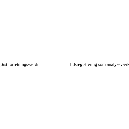
tørst forretningsværdi
Tidsregistrering som analyseværkt