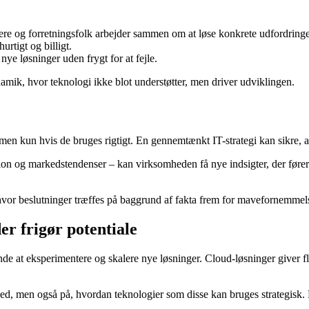
lere og forretningsfolk arbejder sammen om at løse konkrete udfordringe
hurtigt og billigt.
nye løsninger uden frygt for at fejle.
namik, hvor teknologi ikke blot understøtter, men driver udviklingen.
en kun hvis de bruges rigtigt. En gennemtænkt IT-strategi kan sikre, at
on og markedstendenser – kan virksomheden få nye indsigter, der fører t
hvor beslutninger træffes på baggrund af fakta frem for mavefornemmels
er frigør potentiale
nde at eksperimentere og skalere nye løsninger. Cloud-løsninger giver fle
hed, men også på, hvordan teknologier som disse kan bruges strategisk.