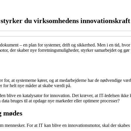
 styrker du virksomhedens innovationskraft
dokument – en plan for systemer, drift og sikkerhed. Men i en tid, hvor d
motor, der skaber nye forretningsmuligheder, styrker samarbejdet og g
ger for, at systemerne kører, og at medarbejderne har de nødvendige værk
r for helt nye måder at skabe værdi på.
 den blive en katalysator for innovation. Det kræver, at IT-ledelsen ikk
 data bruges til at opdage nye markeder eller optimere processer?
ng mødes
om mennesker. For at IT kan blive en innovationsmotor, skal der skabes