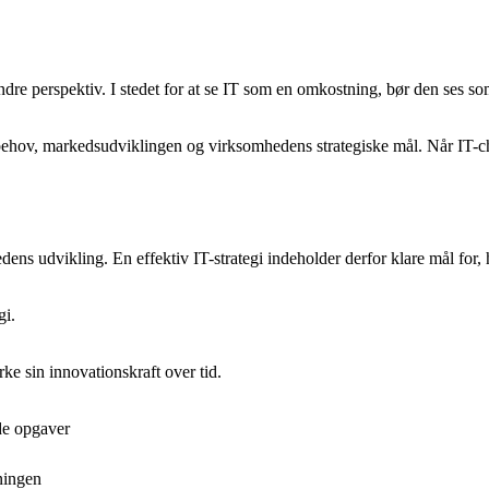
dre perspektiv. I stedet for at se IT som en omkostning, bør den ses som
behov, markedsudviklingen og virksomhedens strategiske mål. Når IT-che
ens udvikling. En effektiv IT-strategi indeholder derfor klare mål for,
gi.
ke sin innovationskraft over tid.
de opgaver
ningen