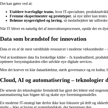
Det kan gøres ved at:
Etablere tværfaglige teams
, hvor IT-specialister, produktudvik
Fremme eksperimenter og prototyper
, så nye idéer kan testes 
Belønne nysgerrighed og læring
, så medarbejdere tør udforske 
Når IT bliver en naturlig del af innovationsprocessen, opstår der en dy
Data som brændstof for innovation
Data er en af de mest værdifulde ressourcer i moderne virksomheder – m
Ved at kombinere data fra forskellige kilder – fx kundeadfærd, produkti
optimere forsyningskæden eller udvikle nye digitale services.
Men det kræver en klar dataarkitektur, stærk governance og en kultur, 
Cloud, AI og automatisering – teknologier d
De seneste års teknologiske fremskridt har gjort det lettere end nogensi
automatisering kan frigøre tid og skabe nye forretningsmodeller.
En moderne IT-strategi bør derfor ikke kun fokusere på drift og sikker
mulig – ikke at bygge et systemlandskab, der begrænser den.