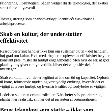
Prioritering i it-strategien: Sådan vælger du de teknologier, der skaber
størst forretningsværdi
Tidsregistrering som analyseværktøj: Identificér flaskehalse i
arbejdsprocesser
Skab en kultur, der understøtter
effektivitet
Ressourcestyring handler ikke kun om systemer og tal – det handler i
høj grad om kultur. Hvis medarbejderne oplever, at effektivitet betyder
konstant pres, mister du hurtigt engagementet. Men hvis de ser, at god
planlægning giver ro og overblik, bliver det en positiv del af
hverdagen.
Skab en kultur, hvor det er legitimt at tale om tid og kapacitet. Opfordr
til korte, fokuserede møder, og vær tydelig omkring, hvornår det er
vigtigt at levere hurtigt, og hvornår kvalitet og fordybelse er vigtigst.
Ledelsen spiller en central rolle her: Når chefer selv prioriterer og
planlægger realistisk, smitter det af på resten af organisationen.
Brug teknologi som støtte – ikke som