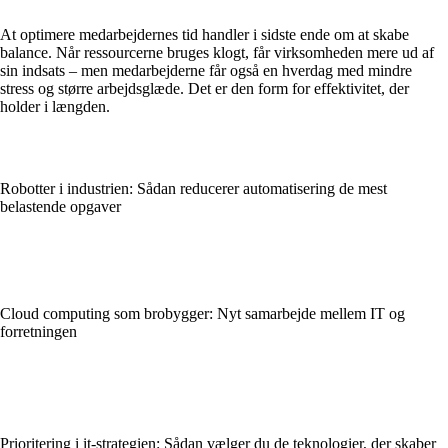
At optimere medarbejdernes tid handler i sidste ende om at skabe
balance. Når ressourcerne bruges klogt, får virksomheden mere ud af
sin indsats – men medarbejderne får også en hverdag med mindre
stress og større arbejdsglæde. Det er den form for effektivitet, der
holder i længden.
Robotter i industrien: Sådan reducerer automatisering de mest
belastende opgaver
Cloud computing som brobygger: Nyt samarbejde mellem IT og
forretningen
Prioritering i it-strategien: Sådan vælger du de teknologier, der skaber