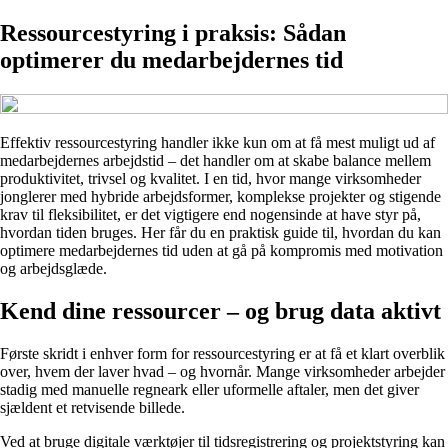
Ressourcestyring i praksis: Sådan
optimerer du medarbejdernes tid
Effektiv ressourcestyring handler ikke kun om at få mest muligt ud af
medarbejdernes arbejdstid – det handler om at skabe balance mellem
produktivitet, trivsel og kvalitet. I en tid, hvor mange virksomheder
jonglerer med hybride arbejdsformer, komplekse projekter og stigende
krav til fleksibilitet, er det vigtigere end nogensinde at have styr på,
hvordan tiden bruges. Her får du en praktisk guide til, hvordan du kan
optimere medarbejdernes tid uden at gå på kompromis med motivation
og arbejdsglæde.
Kend dine ressourcer – og brug data aktivt
Første skridt i enhver form for ressourcestyring er at få et klart overblik
over, hvem der laver hvad – og hvornår. Mange virksomheder arbejder
stadig med manuelle regneark eller uformelle aftaler, men det giver
sjældent et retvisende billede.
Ved at bruge digitale værktøjer til tidsregistrering og projektstyring kan