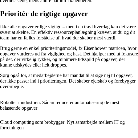
overbelastede, mens andre har luft i kalenderen.
Prioritér de rigtige opgaver
Ikke alle opgaver er lige vigtige – men i en travl hverdag kan det være
svært at skelne. En effektiv ressourceplanlægning kræver, at du og dit
team har en fælles forståelse af, hvad der skaber mest værdi.
Brug gerne en enkel prioriteringsmodel, fx Eisenhower-matricen, hvor
opgaver vurderes ud fra vigtighed og hast. Det hjælper med at fokusere
på det, der virkelig rykker, og minimere tidsspild på opgaver, der
kunne udskydes eller helt droppes.
Sørg også for, at medarbejderne har mandat til at sige nej til opgaver,
der ikke passer ind i prioriteringen. Det skaber ejerskab og forebygger
overarbejde.
Robotter i industrien: Sådan reducerer automatisering de mest
belastende opgaver
Cloud computing som brobygger: Nyt samarbejde mellem IT og
forretningen