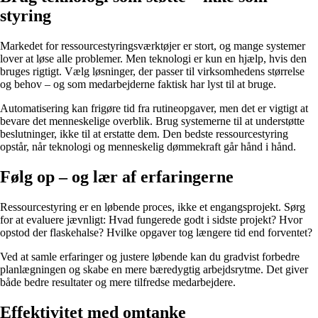
styring
Markedet for ressourcestyringsværktøjer er stort, og mange systemer
lover at løse alle problemer. Men teknologi er kun en hjælp, hvis den
bruges rigtigt. Vælg løsninger, der passer til virksomhedens størrelse
og behov – og som medarbejderne faktisk har lyst til at bruge.
Automatisering kan frigøre tid fra rutineopgaver, men det er vigtigt at
bevare det menneskelige overblik. Brug systemerne til at understøtte
beslutninger, ikke til at erstatte dem. Den bedste ressourcestyring
opstår, når teknologi og menneskelig dømmekraft går hånd i hånd.
Følg op – og lær af erfaringerne
Ressourcestyring er en løbende proces, ikke et engangsprojekt. Sørg
for at evaluere jævnligt: Hvad fungerede godt i sidste projekt? Hvor
opstod der flaskehalse? Hvilke opgaver tog længere tid end forventet?
Ved at samle erfaringer og justere løbende kan du gradvist forbedre
planlægningen og skabe en mere bæredygtig arbejdsrytme. Det giver
både bedre resultater og mere tilfredse medarbejdere.
Effektivitet med omtanke